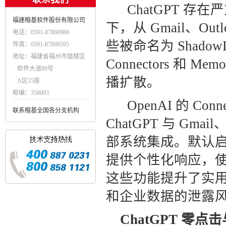
ChatGPT 
福建榕基软件股份有限公司
下，从 Gmail、Ou
电话：0591-87860988
些被命名为 ShadowL
传真：0591-87869595
地址：福建省福州市鼓楼区
Connectors 
软件大道89号
播扩散。
A区15座
邮编：350003
OpenAI 的 C
联系榕基全国各分支机构
ChatGPT 与 Gmail、
部系统集成。默认启用
提供个性化响应，使
这些功能提升了实
和企业数据的泄露
ChatGPT 零