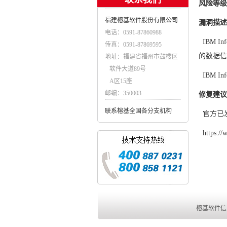
风险等级
福建榕基软件股份有限公司
漏洞描述
电话：0591-87860988
IBM I
传真：0591-87869595
的数据信
地址：福建省福州市鼓楼区
软件大道89号
IBM I
A区15座
邮编：350003
修复建议
联系榕基全国各分支机构
官方已发
https://
榕基软件信息