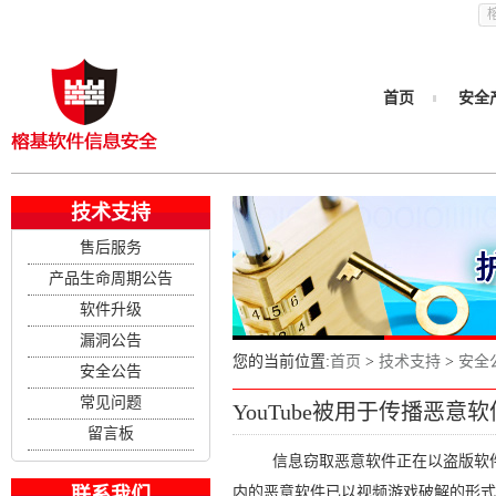
首页
安全
技术支持
售后服务
产品生命周期公告
软件升级
漏洞公告
您的当前位置:
首页
>
技术支持
>
安全
安全公告
常见问题
YouTube被用于传播恶意软
留言板
信息窃取恶意软件正在以盗版软件和视频游戏
联系我们
内的恶意软件已以视频游戏破解的形式在Y