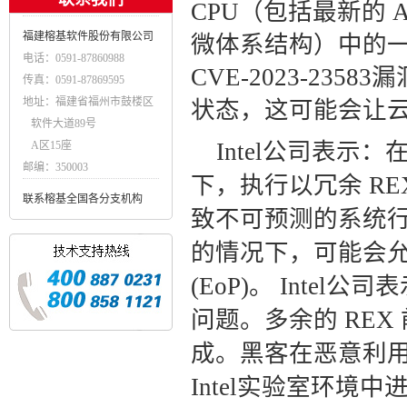
CPU（包括最新的 Alder 
福建榕基软件股份有限公司
微体系结构）中的一
电话：0591-87860988
CVE-2023-2
传真：0591-87869595
地址：福建省福州市鼓楼区
状态，这可能会让
软件大道89号
Intel公司表
A区15座
邮编：350003
下，执行以冗余 REX
联系榕基全国各分支机构
致不可预测的系统行
的情况下，可能会允许从
(EoP)。
Intel
问题。多余的 RE
成。黑客在恶意利用
Intel实验室环